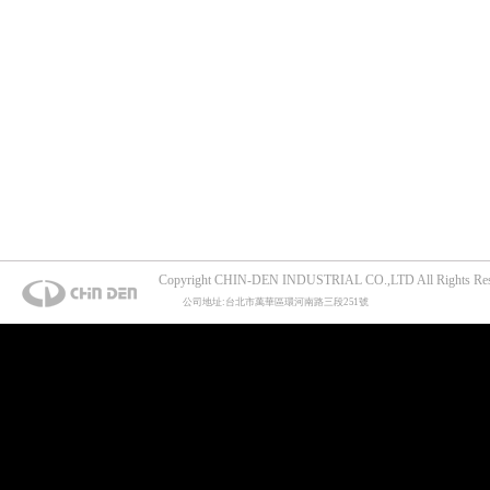
Copyright CHIN-DEN INDUSTRIAL CO.,LTD All Rights Res
公司地址:台北市萬華區環河南路三段251號