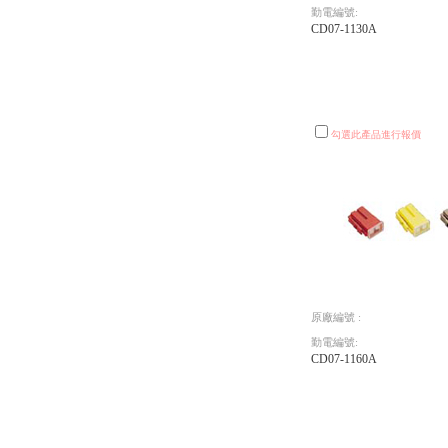
勤電編號:
CD07-1130A
勾選此產品進行報價
原廠編號 :
勤電編號:
CD07-1160A