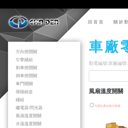
回 首 頁
關 於 
車 廠 
方向燈開關
引擎綫組
勤電編號/原廠編號:
剎車燈開關
倒車燈開關
車門開關
風扇溫度開關
保險絲盒
綫組
勾選此產品進行報價
繼電器/閃光器
風扇溫度開關
水溫溫度開關