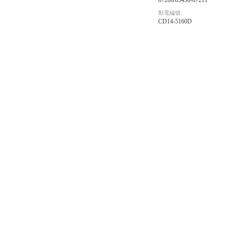
87206/83430-87211
勤電編號:
CD14-5160D